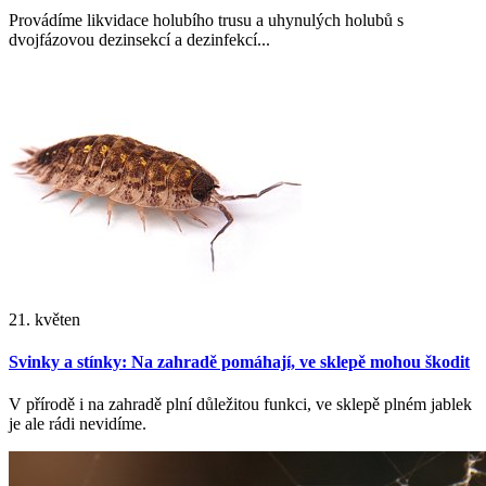
Provádíme likvidace holubího trusu a uhynulých holubů s
dvojfázovou dezinsekcí a dezinfekcí...
21. květen
Svinky a stínky: Na zahradě pomáhají, ve sklepě mohou škodit
V přírodě i na zahradě plní důležitou funkci, ve sklepě plném jablek
je ale rádi nevidíme.