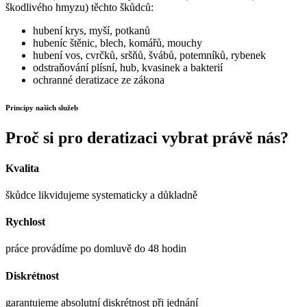
škodlivého hmyzu) těchto škůdců:
hubení krys, myší, potkanů
hubeníc štěnic, blech, komářů, mouchy
hubení vos, cvrčků, sršňů, švábů, potemníků, rybenek
odstraňování plísní, hub, kvasinek a bakterií
ochranné deratizace ze zákona
Principy našich služeb
Proč si pro deratizaci vybrat právě nás?
Kvalita
škůdce likvidujeme systematicky a důkladně
Rychlost
práce provádíme po domluvě do 48 hodin
Diskrétnost
garantujeme absolutní diskrétnost při jednání