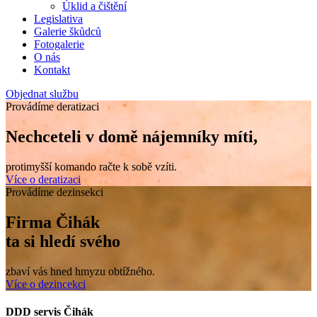
Úklid a čištění
Legislativa
Galerie škůdců
Fotogalerie
O nás
Kontakt
Objednat službu
Provádíme deratizaci
Nechceteli v domě nájemníky míti,
protimyšší komando račte k sobě vzíti.
Více o deratizaci
Provádíme dezinsekci
Firma Čihák
ta si hledí svého
zbaví vás hned hmyzu obtížného.
Více o dezincekci
DDD servis Čihák