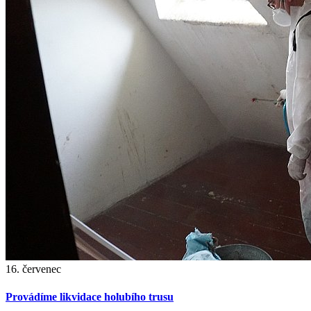
16. červenec
Provádíme likvidace holubího trusu