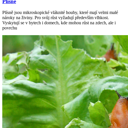
Plísně
Plísně jsou mikroskopické vláknité houby, které mají velmi malé
nároky na živiny. Pro svůj růst vyžadují především vlhkost.
Vyskytují se v bytech i domech, kde mohou růst na zdech, ale i
povrchu