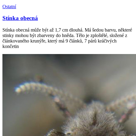
Ostatní
Stínka obecná
Stínka obecná může být až 1,7 cm dlouhá. Má šedou barvu, některé
stinky mohou být zbarveny do hněda. Tělo je zploštělé, složené z
článkovaného krunýře, který má 9 článků, 7 párů kráčivých
končetin