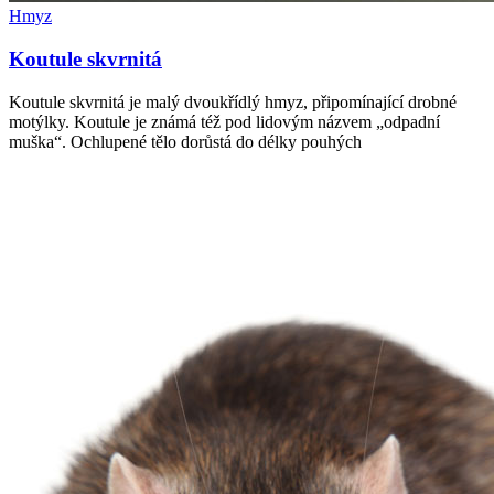
Hmyz
Koutule skvrnitá
Koutule skvrnitá je malý dvoukřídlý hmyz, připomínající drobné
motýlky. Koutule je známá též pod lidovým názvem „odpadní
muška“. Ochlupené tělo dorůstá do délky pouhých